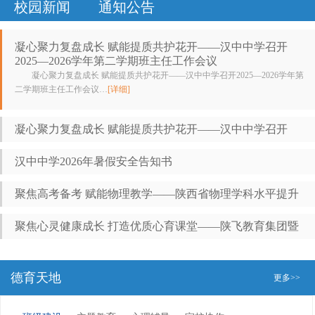
校园新闻
通知公告
凝心聚力复盘成长 赋能提质共护花开——汉中中学召开
2025—2026学年第二学期班主任工作会议
凝心聚力复盘成长 赋能提质共护花开——汉中中学召开2025—2026学年第
二学期班主任工作会议…
[详细]
凝心聚力复盘成长 赋能提质共护花开——汉中中学召开
2025—2026学年第二学期班主任工作会议
汉中中学2026年暑假安全告知书
聚焦高考备考 赋能物理教学——陕西省物理学科水平提升
聚焦高考备考 赋能物理教学——陕西省物理学科水平提升计划第二十次活动在我校
计划第二十次活动在我校顺利举行
顺利举行
聚焦心灵健康成长 打造优质心育课堂——陕飞教育集团暨
汉中中学学生心理健康教育与指导中心天汉好课堂“三个
德育天地
一”教研活动圆满举行
更多>>