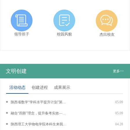
团徽闪耀映初心 青春逐梦启新程——汉中中学举行2025-2026学年春季学期新发展
领导班子
校园风貌
杰出校友
团员入团仪式
文明创建
更多>>
活动动态
创建进程
成果展示
陕西省数学“学科水平提升计划”第十一次活动在汉中中学举行
05.09
融合“四新”理念，提升备考实效——天汉好课堂第86期教研活动暨市直地理学科基地教研活动在我校举办
05.09
陕西理工大学物电学院本科生来我校开展教育见习活动
04.28