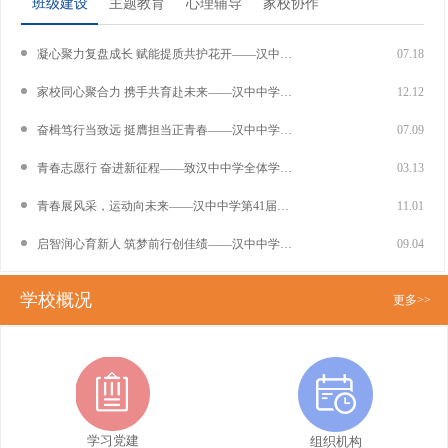
班级建设
主题教育
心理辅导
家校协作
凝心聚力复盘成长 赋能提质共护花开——汉中中学召开2025—2026学年第二学期班主任工作会议
07.18
家校同心聚合力 携手共育赴未来——汉中中学召开高一、高二年级家长会
12.12
奋楫笃行当致远 挺膺担当正青春——汉中中学举办第十三届校园艺术节展演活动
07.09
青春志愿行 奋进新征程——致汉中中学全体学生倡议书
03.13
聚焦心灵健康成长 打造优质心育课堂——陕飞教育集团暨汉中中学学生心理健康教
青春展风采，运动向未来——汉中中学第41届秋季运动会高一年级分会举办
11.01
育与指导中心天汉好课堂“三个一”教研活动圆满举行
启智润心育新人 筑梦前行创佳绩——汉中中学举行2024年秋季开学典礼暨庆祝第40个教师节表彰大会
09.04
学校概况
更多>>
学习党建
组织机构