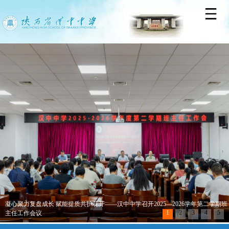
凝心聚力复盘成长 赋能提质共护花开——汉中中学召开2025—2026学年第二学期班
1
2
3
4
5
主任工作会议