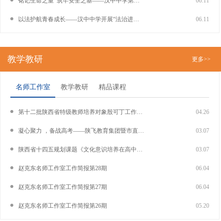
铭记生命之重 筑牢安全之基——汉中中学第十七个全国防灾减灾日安全教育进行时
06.11
以法护航青春成长——汉中中学开展“法治进校园”教育活动
06.11
教学教研
更多>>
名师工作室
教学教研
精品课程
第十二批陕西省特级教师培养对象殷可丁工作室启动仪式在我校举行
04.26
凝心聚力 ，备战高考——陕飞教育集团暨市直学校高中化学学科基地教研活动顺利开展
03.07
陕西省十四五规划课题《文化意识培养在高中英语课堂中的实践研究》开题报告会在我校召开
03.07
​赵克东名师工作室工作简报第28期
06.04
赵克东名师工作室工作简报第27期
06.04
赵克东名师工作室工作简报第26期
05.20