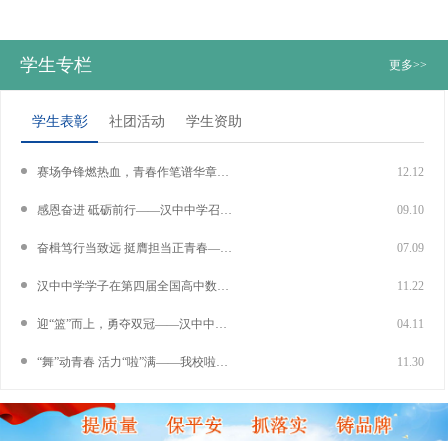
学生专栏
更多>>
学生表彰
社团活动
学生资助
赛场争锋燃热血，青春作笔谱华章——汉中中学第42届秋季运动会成功举办
12.12
感恩奋进 砥砺前行——汉中中学召开2025年秋季开学典礼暨第41个教师节庆祝大会
09.10
奋楫笃行当致远 挺膺担当正青春——汉中中学举办第十三届校园艺术节展演活动
07.09
汉中中学学子在第四届全国高中数学建模（应用）能力展示活动中喜获佳绩
11.22
迎“篮”而上，勇夺双冠——汉中中学在汉台区第十届中小学校园篮球联赛中获得佳绩
04.11
“舞”动青春 活力“啦”满——我校啦啦操队在省上比赛中获特等奖
11.30