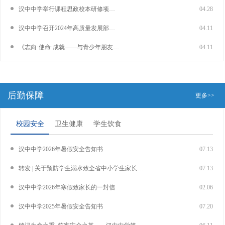
汉中中学举行课程思政校本研修项目总结会
04.28
收心归位强作风 砥砺奋进开新局——汉中中学召开2026年春季开学全体教职工大会
汉中中学召开2024年高质量发展部署会暨春季开学作风整训会
04.11
《志向·使命·成就——与青少年朋友谈成长》——中国科学院大学马石庄教授来汉中中学作专题报告
04.11
后勤保障
更多>>
校园安全
卫生健康
学生饮食
汉中中学2026年暑假安全告知书
07.13
转发 | 关于预防学生溺水致全省中小学生家长的一封信
07.13
汉中中学2026年寒假致家长的一封信
02.06
汉中中学2025年暑假安全告知书
07.20