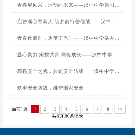
·
青春展风采，运动向未来——汉中中学第41届秋季运动会高一年级分会举办
·
启智润心育新人 筑梦前行创佳绩——汉中中学举行2024年秋季开学典礼暨庆祝第40个教师节表彰大会
·
青春逢盛世，逐梦正当时——汉中中学举办第十二届校园艺术周展演活动
·
凝心聚力 家校共育 同促成长——汉中中学2023级高一年级召开家长会
·
高扬安全之帆，共筑安全防线——汉中中学举办第九届“微班会”说课比赛
·
筑牢安全防线，维护国家安全
当前1页
1
2
3
4
5
6
7
8
>>
共8页,80条记录