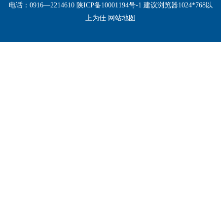
电话：0916—2214610 陕ICP备10001194号-1 建议浏览器1024*768以
上为佳
网站地图